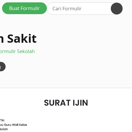
Buat Formulir
n Sakit
ormulir Sekolah
n